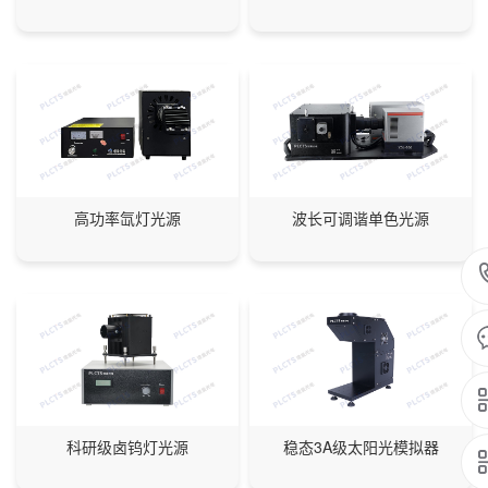
高功率氙灯光源
波长可调谐单色光源
科研级卤钨灯光源
稳态3A级太阳光模拟器