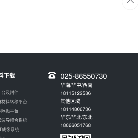
025-86550730
料下载
华南/华中/西南
针台及附件
18115122586
其他区域
维材料转移平台
18114806736
学隔振平台
华东/华北/东北
密波导耦合系统
18066051768
CT成像系统