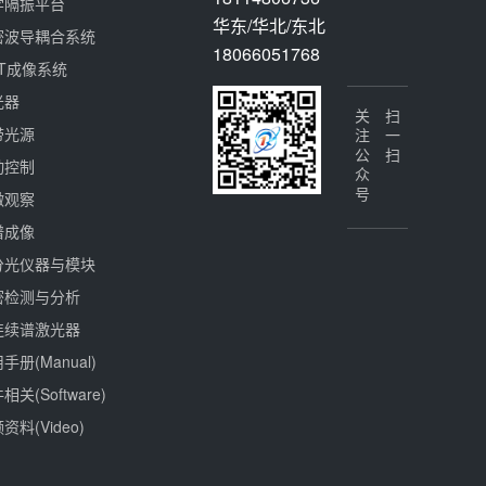
学隔振平台
华东/华北/东北
密波导耦合系统
18066051768
CT成像系统
光器
关注公众号
扫一扫
带光源
动控制
微观察
谱成像
分光仪器与模块
密检测与分析
连续谱激光器
手册(Manual)
相关(Software)
资料(Video)