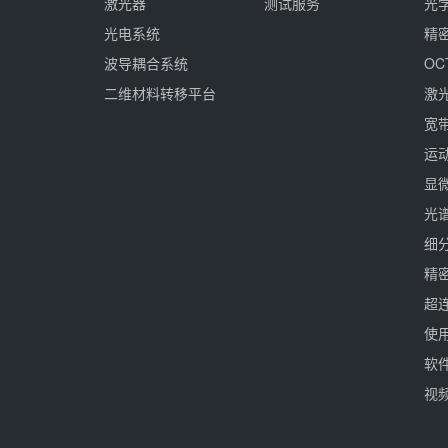
激光器
测试服务
光
光电系统
精
波导耦合系统
O
二维材料转移平台
激
宽
运
显
光
细
精
超
使用
软件
视频